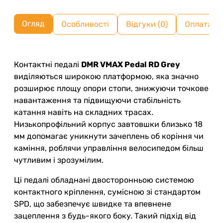
Огляд
Особливості
Відгуки (0)
Оплата ч
Контактні педалі
DMR VMAX Pedal RD Grey
виділяються широкою платформою, яка значно
розширює площу опори стопи, знижуючи точкове
навантаження та підвищуючи стабільність
катання навіть на складних трасах.
Низькопрофільний корпус завтовшки близько 18
мм допомагає уникнути зачеплень об коріння чи
каміння, роблячи управління велосипедом більш
чутливим і зрозумілим.
Ці педалі обладнані двосторонньою системою
контактного кріплення, сумісною зі стандартом
SPD, що забезпечує швидке та впевнене
зацеплення з будь-якого боку. Такий підхід від