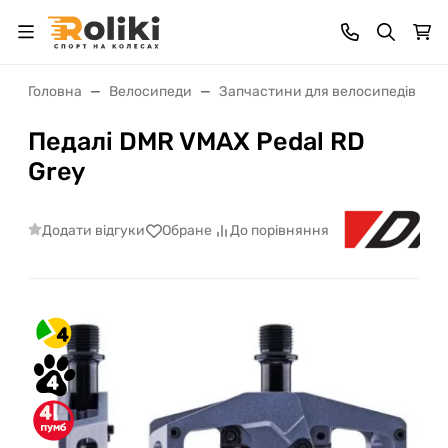
Головна
Велосипеди
Запчастини для велосипедів
Педалі DMR VMAX Pedal RD
Grey
Додати відгуки
Обране
До порівняння
4
4
4