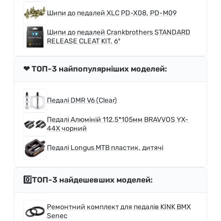
Шипи до педалей XLC PD-X08, PD-M09
Шипи до педалей Crankbrothers STANDARD
RELEASE CLEAT KIT, 6º
❤ ТОП-3 найпопулярніших моделей:
Педалі DMR V6 (Clear)
Педалі Алюмiнiй 112.5*105мм BRAVVOS YX-
44X чорний
Педалі Longus MTB пластик, дитячі
0️⃣ТОП-3 найдешевших моделей:
Ремонтний комплект для педалів KINK BMX
Senec