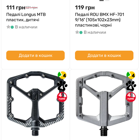
111
грн
119
грн
131
грн
Педалі Longus MTB
Педалі ROU BMX HF-701
пластик, дитячі
9/16" (105x102x23mm)
пластикові, чорні
В наличии
В наличии
Додати в кошик
Додати в кошик
4
4
4
4
4
4