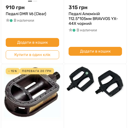
910
грн
315
грн
Педалі DMR V6 (Clear)
Педалі Алюмiнiй
112.5*105мм BRAVVOS YX-
В наличии
44X чорний
В наличии
Додати в кошик
Додати в кошик
Купити в один клік
- 15%
ПЕРЕВАГА
20
ГРН