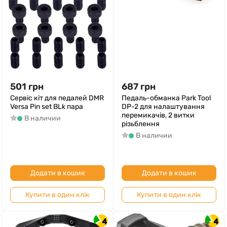
501
грн
687
грн
Сервіс кіт для педалей DMR
Педаль-обманка Park Tool
Versa Pin set BLk пара
DP-2 для налаштування
перемикачів, 2 витки
В наличии
різьблення
В наличии
Додати в кошик
Додати в кошик
Купити в один клік
Купити в один клік
4
4