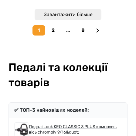
Завантажити більше
1
2
...
8
Next page
Педалі та колекції
товарів
✅ ТОП-3 найновіших моделей:
Педалі Look KEO CLASSIC 3 PLUS композит,
вісь chromoly 9/16&quot;