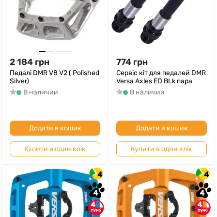
2 184
грн
774
грн
Педалі DMR V8 V2 ( Polished
Сервіс кіт для педалей DMR
Silver)
Versa Axles ED BLk пара
В наличии
В наличии
Додати в кошик
Додати в кошик
Купити в один клік
Купити в один клік
4
4
4
4
4
4