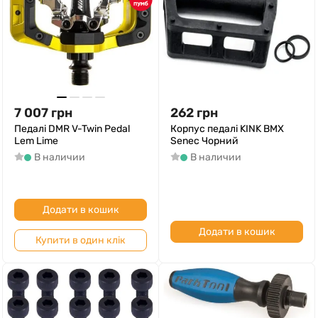
7 007
грн
262
грн
Педалі DMR V-Twin Pedal
Корпус педалі KINK BMX
Lem Lime
Senec Чорний
В наличии
В наличии
Додати в кошик
Додати в кошик
Купити в один клік