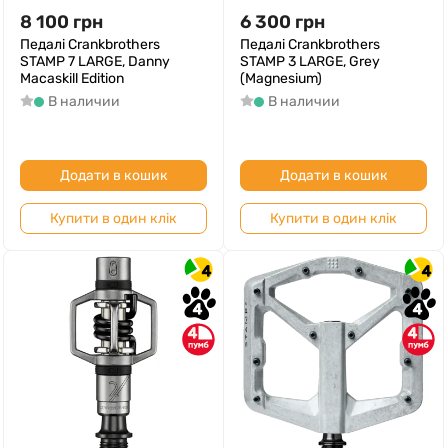
8 100
грн
6 300
грн
Педалі Crankbrothers
Педалі Crankbrothers
STAMP 7 LARGE, Danny
STAMP 3 LARGE, Grey
Macaskill Edition
(Magnesium)
В наличии
В наличии
Додати в кошик
Додати в кошик
Купити в один клік
Купити в один клік
4
4
4
4
4
4