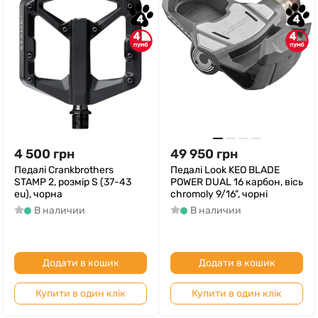
4
4
4
4
4 500
грн
49 950
грн
Педалі Crankbrothers
Педалі Look KEO BLADE
STAMP 2, розмір S (37-43
POWER DUAL 16 карбон, вісь
eu), чорна
chromoly 9/16", чорні
В наличии
В наличии
Додати в кошик
Додати в кошик
Купити в один клік
Купити в один клік