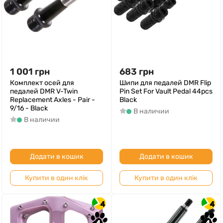
1 001
грн
683
грн
Комплект осей для
Шипи для педалей DMR Flip
педалей DMR V-Twin
Pin Set For Vault Pedal 44pcs
Replacement Axles - Pair -
Black
9/16 - Black
В наличии
В наличии
Додати в кошик
Додати в кошик
Купити в один клік
Купити в один клік
4
4