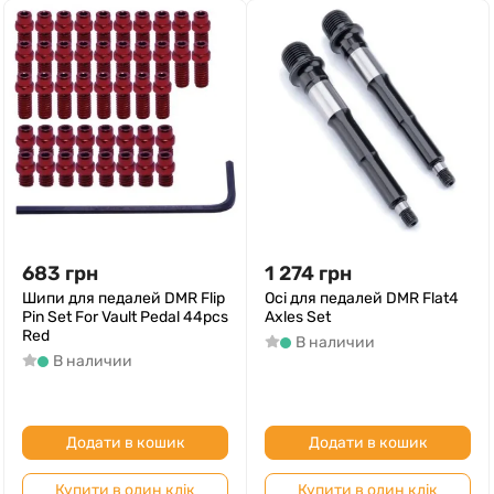
683
грн
1 274
грн
Шипи для педалей DMR Flip
Осі для педалей DMR Flat4
Pin Set For Vault Pedal 44pcs
Axles Set
Red
В наличии
В наличии
Додати в кошик
Додати в кошик
Купити в один клік
Купити в один клік