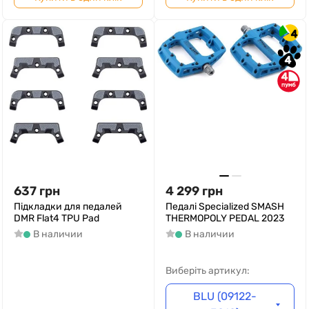
4
4
4
637
грн
4 299
грн
Підкладки для педалей
Педалі Specialized SMASH
DMR Flat4 TPU Pad
THERMOPOLY PEDAL 2023
В наличии
В наличии
Виберіть артикул:
BLU (09122-