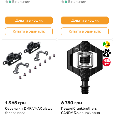
В наличии
В наличии
Додати в кошик
Додати в кошик
Купити в один клік
Купити в один клік
4
4
4
1 365
грн
6 750
грн
Сервис кіт DMR VMAX claws
Педалі Crankbrothers
for one pedal
CANDY 3, чорна/чорна