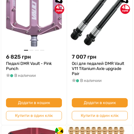
4
4
4
4
6 825
грн
7 007
грн
Педалі DMR Vault - Pink
Осі для педалей DMR Vault
Punch
V11 Titanium Axle upgrade
Pair
В наличии
В наличии
Додати в кошик
Додати в кошик
Купити в один клік
Купити в один клік
4