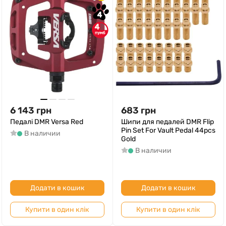
4
4
6 143
грн
683
грн
Педалі DMR Versa Red
Шипи для педалей DMR Flip
Pin Set For Vault Pedal 44pcs
В наличии
Gold
В наличии
Додати в кошик
Додати в кошик
Купити в один клік
Купити в один клік