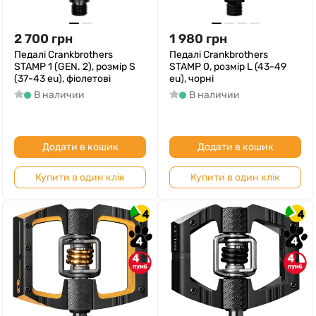
2 700
грн
1 980
грн
Педалі Crankbrothers
Педалі Crankbrothers
STAMP 1 (GEN. 2), розмір S
STAMP 0, розмір L (43-49
(37-43 eu), фіолетові
eu), чорні
В наличии
В наличии
Додати в кошик
Додати в кошик
Купити в один клік
Купити в один клік
4
4
4
4
4
4