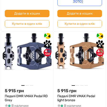
3010)
Додати в кошик
Додати в кошик
Купити в один клік
Купити в один клік
4
4
4
4
4
4
5 915
грн
5 915
грн
Педалі DMR VMAX Pedal RD
Педалі DMR VMAX Pedal
Grey
light bronze
В наличии
В наличии