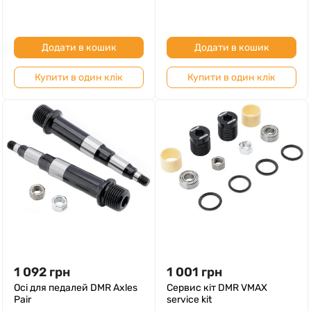
Додати в кошик
Додати в кошик
Купити в один клік
Купити в один клік
1 092
грн
1 001
грн
Осі для педалей DMR Axles
Сервис кіт DMR VMAX
Pair
service kit