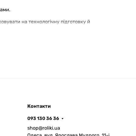
дами.
ховувати на технологічну підготовку й
еності у виборі.
праву різьбу (за годинниковою стрілкою).
ловідбивачів
DMR Reflector kit
. Педалі зі
Контакти
093 130 36 36
shop@roliki.ua
Одеса, вул. Ярослава Мудрого, 11-i