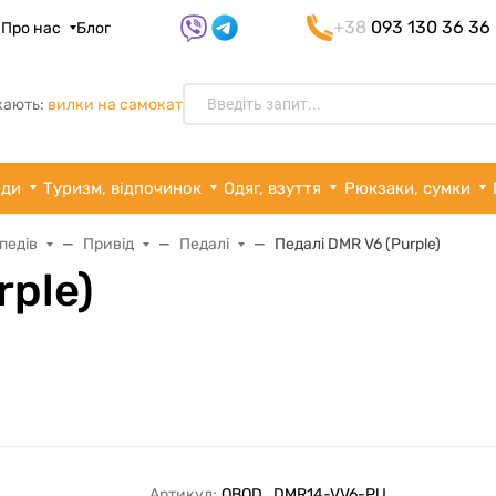
+38
093 130 36 36
я
Про нас
Блог
кають:
вилки на самокат
рди
Туризм, відпочинок
Одяг, взуття
Рюкзаки, сумки
педів
Привід
Педалі
Педалі DMR V6 (Purple)
rple)
Артикул:
OBOD_DMR14-VV6-PU