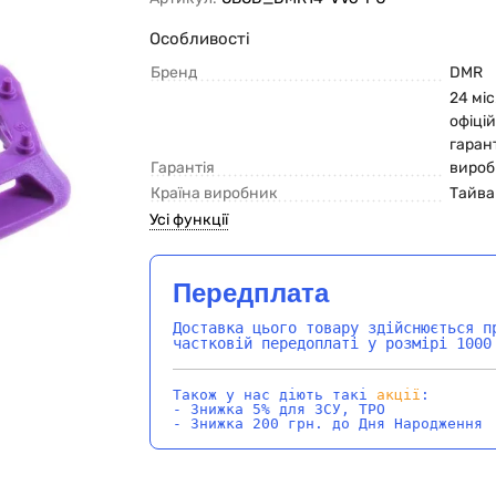
Особливості
Бренд
DMR
24 мі
офіцій
гарант
Гарантія
вироб
Країна виробник
Тайва
Усі функції
Передплата
Доставка цього товару здійснюється п
частковій передоплаті у розмірі 1000
Також у нас діють такі
акції
:
- Знижка 5% для ЗСУ, ТРО
- Знижка 200 грн. до Дня Народження