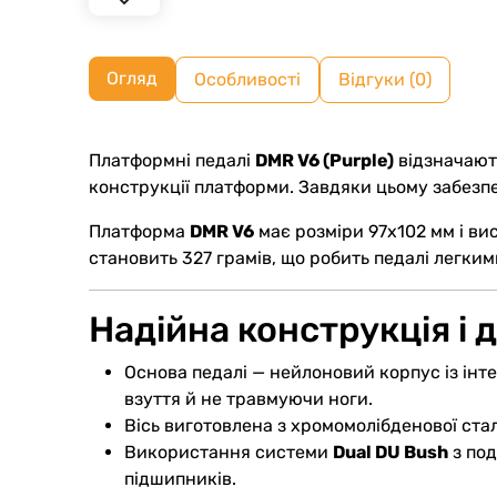
Огляд
Особливості
Відгуки (0)
Платформні педалі
DMR V6 (Purple)
відзначають
конструкції платформи. Завдяки цьому забезпе
Платформа
DMR V6
має розміри 97x102 мм і ви
становить 327 грамів, що робить педалі легким
Надійна конструкція і 
Основа педалі — нейлоновий корпус із ін
взуття й не травмуючи ноги.
Вісь виготовлена з хромомолібденової сталі
Використання системи
Dual DU Bush
з под
підшипників.