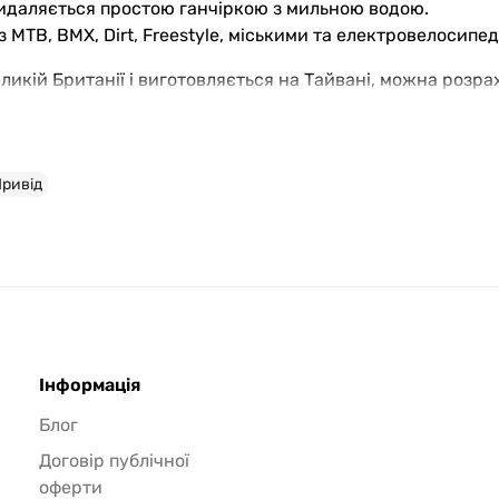
 видаляється простою ганчіркою з мильною водою.
з MTB, BMX, Dirt, Freestyle, міськими та електровелосипе
ликій Британії і виготовляється на Тайвані, можна розра
іційна гарантія від виробника 24 місяці, що додає впевн
ривід
зьбу (закручується проти годинникової стрілки), права — 
у педалі для захисту від закисання.
 а потім затягнути ключем із зусиллям 40-55 Нм.
 були щільно зафіксовані.
, щоб уникнути пошкодження різьби.
та за бажанням може бути укомплектований набором світ
Інформація
шістю шатунів на ринку.
Блог
Договір публічної
оферти