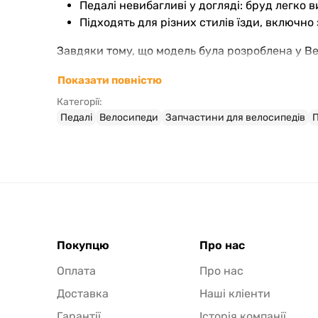
Педалі невибагливі у догляді: бруд легко
Підходять для різних стилів їзди, включно 
Завдяки тому, що модель була розроблена у Ве
контроль якості. У магазині
Ролики
доступна оф
Показати повністю
Деталі установки педалей
Категорії:
Педалі
Велосипеди
Запчастини для велосипедів
П
Визначте сторону: ліва педаль має ліву рі
Перед монтажем нанесіть мастило на різьб
Вкручувати педалі рекомендується вручну,
Перевірте, щоб педалі оберталися плавно і
Важливо дотримуватись правильного монтажу
Комплект складається з однієї пари педалей 
Покупцю
Про нас
стандартним розміром осі 9/16" сумісні із біль
Оплата
Про нас
Доставка
Наші кліенти
Гарантії
Історія компанії