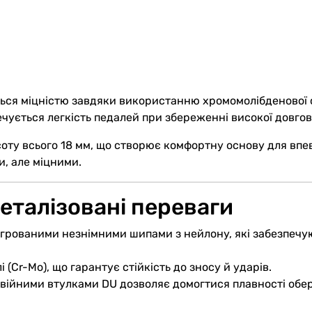
ся міцністю завдяки використанню хромомолібденової ст
чується легкість педалей при збереженні високої довгов
соту всього 18 мм, що створює комфортну основу для впе
и, але міцними.
деталізовані переваги
тегрованими незнімними шипами з нейлону, які забезпе
 (Cr-Mo), що гарантує стійкість до зносу й ударів.
війними втулками DU дозволяє домогтися плавності обе