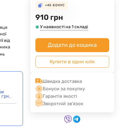
+45
БОНУС
910
грн
У наявності на 1 складі
сяця
ної
ії від
Додати до кошика
ника
нь
Купити в один клік
Швидка доставка
Бонуси за покупку
ри
Гарантія якості
 грн.
Зворотній зв'язок