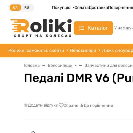
Покупцю
Оплата
Доставка
Поверненн
UA
RU
Каталог
У нас шу
Ролики, самокати, скейти
Велосипеди
Лижі, сноубо
Головна
Велосипеди
Запчастини для велоси
Педалі DMR V6 (Pu
Додати відгуки
Обране
До порівняння