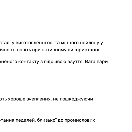
алі у виготовленні осі та міцного нейлону у
ічності навіть при активному використанні.
вненого контакту з підошвою взуття. Вага пари
чують хороше зчеплення, не пошкоджуючи
ртання педалей, близької до промислових