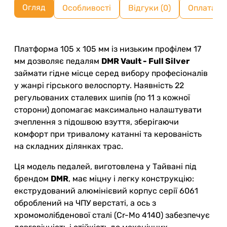
Огляд
Особливості
Відгуки (0)
Оплата ч
Платформа 105 х 105 мм із низьким профілем 17
мм дозволяє педалям
DMR Vault - Full Silver
займати гідне місце серед вибору професіоналів
у жанрі гірського велоспорту. Наявність 22
регульованих сталевих шипів (по 11 з кожної
сторони) допомагає максимально налаштувати
зчеплення з підошвою взуття, зберігаючи
комфорт при тривалому катанні та керованість
на складних ділянках трас.
Ця модель педалей, виготовлена у Тайвані під
брендом
DMR
, має міцну і легку конструкцію:
екструдований алюмінієвий корпус серії 6061
оброблений на ЧПУ верстаті, а ось з
хромомолібденової сталі (Cr-Mo 4140) забезпечує