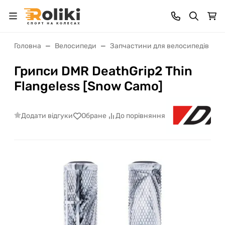
Головна
Велосипеди
Запчастини для велосипедів
Грипси DMR DeathGrip2 Thin
Flangeless [Snow Camo]
Додати відгуки
Обране
До порівняння