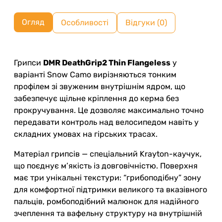
Огляд
Особливості
Відгуки (0)
Грипси
DMR DeathGrip2 Thin Flangeless
у
варіанті Snow Camo вирізняються тонким
профілем зі звуженим внутрішнім ядром, що
забезпечує щільне кріплення до керма без
прокручування. Це дозволяє максимально точно
передавати контроль над велосипедом навіть у
складних умовах на гірських трасах.
Матеріал грипсів — спеціальний Krayton-каучук,
що поєднує м’якість із довговічністю. Поверхня
має три унікальні текстури: “грибоподібну” зону
для комфортної підтримки великого та вказівного
пальців, ромбоподібний малюнок для надійного
зчеплення та вафельну структуру на внутрішній