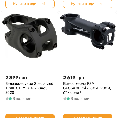
Купити в один клік
Купити в один клік
2 899
грн
2 619
грн
Велоаксесуари Specialized
Винос керма FSA
TRAIL STEM BLK 31.8X60
GOSSAMER Ø31,8мм 120мм,
2020
6°, чорний
В наличии
В наличии