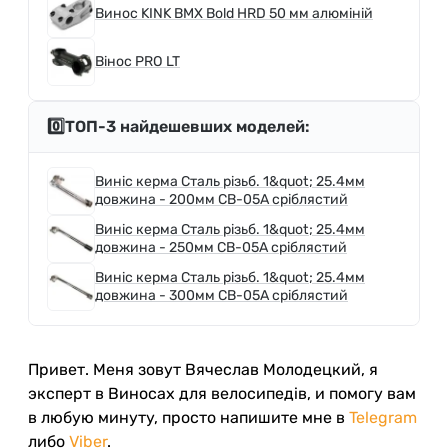
Винос KINK BMX Bold HRD 50 мм алюміній
Вінос PRO LT
0️⃣ТОП-3 найдешевших моделей:
Виніс керма Сталь різьб. 1&quot; 25.4мм
довжина - 200мм CB-05A срiблястий
Виніс керма Сталь різьб. 1&quot; 25.4мм
довжина - 250мм CB-05A срiблястий
Виніс керма Сталь різьб. 1&quot; 25.4мм
довжина - 300мм CB-05A срiблястий
Привет. Меня зовут Вячеслав Молодецкий, я
эксперт в Виносах для велосипедів, и помогу вам
в любую минуту, просто напишите мне в
Telegram
либо
Viber
.