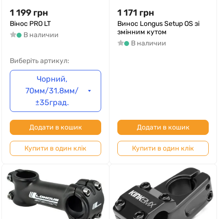
1 199
грн
1 171
грн
Вінос PRO LT
Винос Longus Setup OS зі
змінним кутом
В наличии
В наличии
Виберіть артикул:
Чорний,
70мм/31.8мм/
±35град.
Додати в кошик
Додати в кошик
Купити в один клік
Купити в один клік