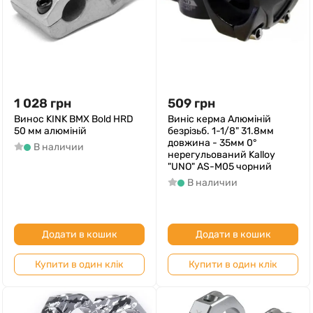
1 028
грн
509
грн
Винос KINK BMX Bold HRD
Виніс керма Алюмiнiй
50 мм алюміній
безрізьб. 1-1/8" 31.8мм
довжина - 35мм 0°
В наличии
нерегульований Kalloy
"UNO" AS-M05 чорний
В наличии
Додати в кошик
Додати в кошик
Купити в один клік
Купити в один клік