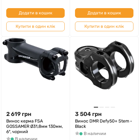
Додати в кошик
Додати в кошик
Купити в один клік
Купити в один клік
2 619
грн
3 504
грн
Винос керма FSA
Винос DMR Defy50+ Stem -
GOSSAMER Ø31,8мм 130мм,
Black
6°, чорний
В наличии
В наличии