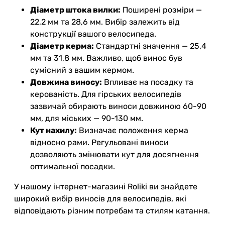
Діаметр штока вилки:
Поширені розміри —
22,2 мм та 28,6 мм. Вибір залежить від
конструкції вашого велосипеда.
Діаметр керма:
Стандартні значення — 25,4
мм та 31,8 мм. Важливо, щоб винос був
сумісний з вашим кермом.
Довжина виносу:
Впливає на посадку та
керованість. Для гірських велосипедів
зазвичай обирають виноси довжиною 60-90
мм, для міських — 90-130 мм.
Кут нахилу:
Визначає положення керма
відносно рами. Регульовані виноси
дозволяють змінювати кут для досягнення
оптимальної посадки.
У нашому інтернет-магазині Roliki ви знайдете
широкий вибір виносів для велосипедів, які
відповідають різним потребам та стилям катання.