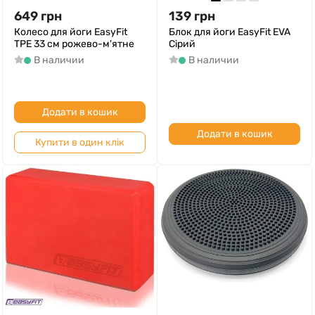
649
грн
139
грн
Колесо для йоги EasyFit
Блок для йоги EasyFit EVA
TPE 33 см рожево-м'ятне
Сірий
В наличии
В наличии
Додати в кошик
Додати в кошик
Купити в один клік