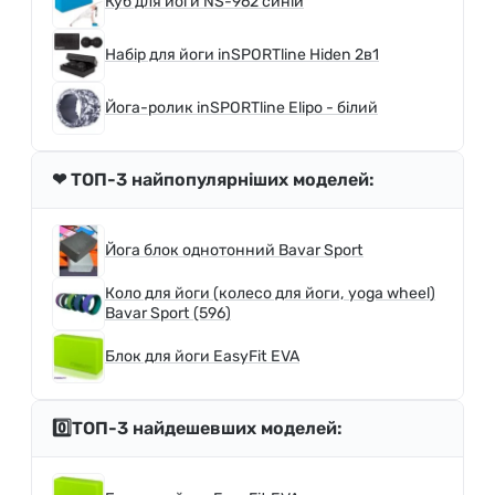
Куб для йоги NS-962 синій
Набір для йоги inSPORTline Hiden 2в1
Йога-ролик inSPORTline Elipo - білий
❤ ТОП-3 найпопулярніших моделей:
Йога блок однотонний Bavar Sport
Коло для йоги (колесо для йоги, yoga wheel)
Bavar Sport (596)
Блок для йоги EasyFit EVA
0️⃣ТОП-3 найдешевших моделей: