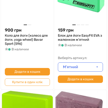
900
грн
159
грн
Коло для йоги (колесо для
Блок для йоги EasyFit EVA з
йоги, yoga wheel) Bavar
малюнком м'ятний
Sport (596)
В наличии
В наличии
Виберіть артикул:
М'ятний
Додати в кошик
Додати в кошик
Купити в один клік