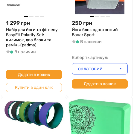
1 299
грн
250
грн
Набір для йоги та фітнесу
Йога блок однотонний
EasyFit Polarity Set:
Bavar Sport
килимок, два блоки та
В наличии
ремінь (padma)
В наличии
Виберіть артикул:
салатовий
Додати в кошик
Додати в кошик
Купити в один клік