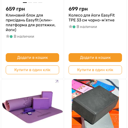
659
грн
699
грн
Клиновий блок для
Колесо для йоги EasyFit
присідань Easyfit (клин-
TPE 33 см чорно-м'ятне
платформа для розтяжки,
В наличии
йоги)
В наличии
Додати в кошик
Додати в кошик
Купити в один клік
Купити в один клік