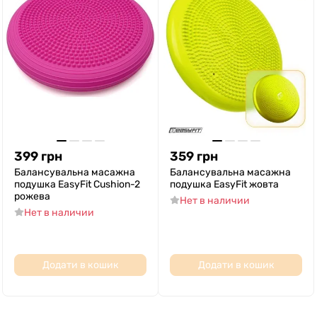
399
грн
359
грн
Балансувальна масажна
Балансувальна масажна
подушка EasyFit Cushion-2
подушка EasyFit жовта
рожева
Нет в наличии
Нет в наличии
Додати в кошик
Додати в кошик