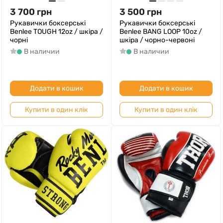
3 700
грн
3 500
грн
Рукавички боксерські
Рукавички боксерські
Benlee TOUGH 12oz / шкіра /
Benlee BANG LOOP 10oz /
чорні
шкіра / чорно-червоні
В наличии
В наличии
Додати в кошик
Додати в кошик
Купити в один клік
Купити в один клік