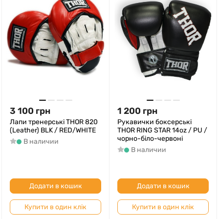
3 100
грн
1 200
грн
Лапи тренерські THOR 820
Рукавички боксерські
(Leather) BLK / RED/WHITE
THOR RING STAR 14oz / PU /
чорно-біло-червоні
В наличии
В наличии
Додати в кошик
Додати в кошик
Купити в один клік
Купити в один клік