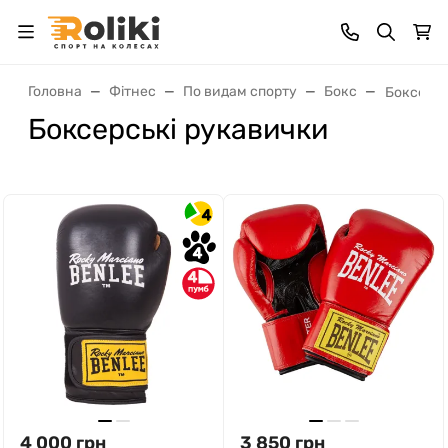
Головна
Фітнес
По видам спорту
Бокс
Боксерсь
Боксерські рукавички
4
4
4
4 000
грн
3 850
грн