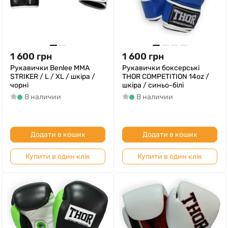
1 600
грн
1 600
грн
Рукавички Benlee MMA
Рукавички боксерські
STRIKER / L / XL / шкіра /
THOR COMPETITION 14oz /
чорні
шкіра / синьо-білі
В наличии
В наличии
Додати в кошик
Додати в кошик
Купити в один клік
Купити в один клік