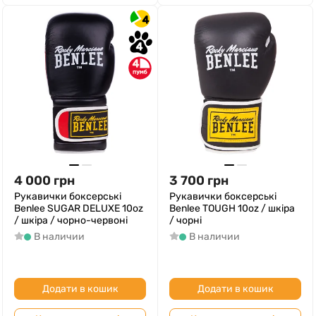
4
4
4
4 000
грн
3 700
грн
Рукавички боксерські
Рукавички боксерські
Benlee SUGAR DELUXE 10oz
Benlee TOUGH 10oz / шкіра
/ шкіра / чорно-червоні
/ чорні
В наличии
В наличии
Додати в кошик
Додати в кошик