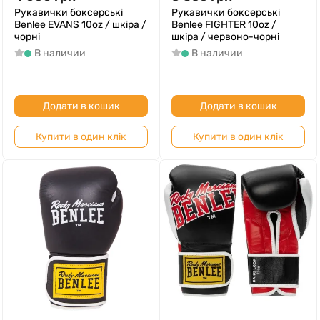
Рукавички боксерські
Рукавички боксерські
Benlee EVANS 10oz / шкіра /
Benlee FIGHTER 10oz /
чорні
шкіра / червоно-чорні
В наличии
В наличии
Додати в кошик
Додати в кошик
Купити в один клік
Купити в один клік