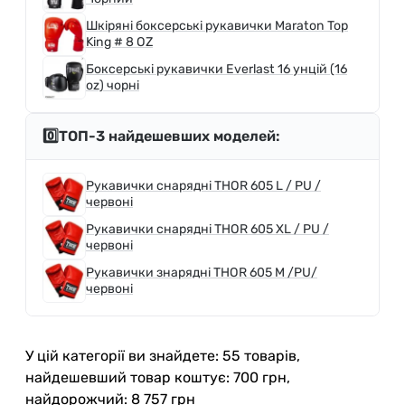
Шкіряні боксерські рукавички Maraton Top
King # 8 OZ
Боксерські рукавички Everlast 16 унцій (16
oz) чорні
0️⃣ТОП-3 найдешевших моделей:
Рукавички снарядні THOR 605 L / PU /
червоні
Рукавички снарядні THOR 605 XL / PU /
червоні
Рукавички знарядні THOR 605 M /PU/
червоні
У цій категорії ви знайдете: 55 товарів,
найдешевший товар коштує: 700 грн,
найдорожчий: 8 757 грн