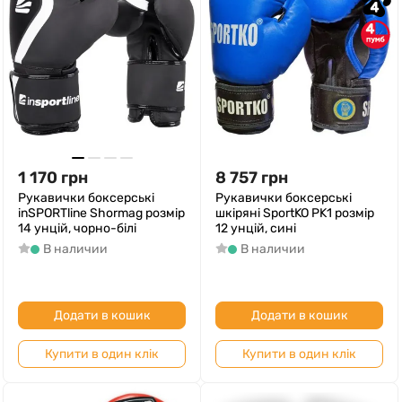
4
4
1 170
грн
8 757
грн
Рукавички боксерські
Рукавички боксерські
inSPORTline Shormag розмір
шкіряні SportKO PK1 розмір
14 унцій, чорно-білі
12 унцій, сині
В наличии
В наличии
Додати в кошик
Додати в кошик
Купити в один клік
Купити в один клік