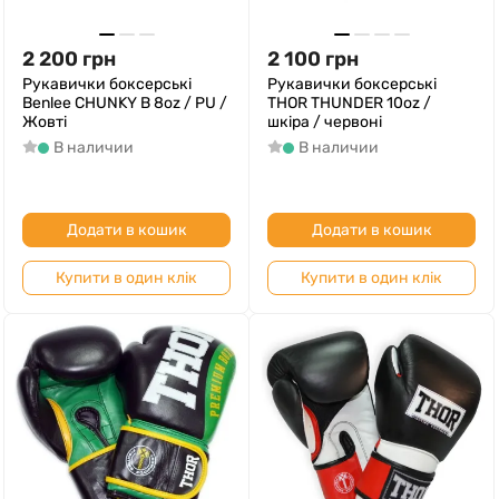
2 200
грн
2 100
грн
Рукавички боксерські
Рукавички боксерські
Benlee CHUNKY B 8oz / PU /
THOR THUNDER 10oz /
Жовті
шкіра / червоні
В наличии
В наличии
Додати в кошик
Додати в кошик
Купити в один клік
Купити в один клік