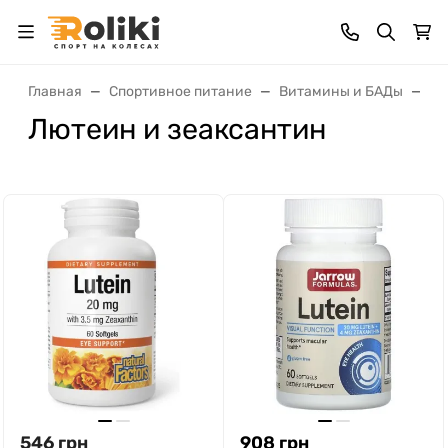
Главная
Спортивное питание
Витамины и БАДы
Ан
Лютеин и зеаксантин
546
грн
908
грн