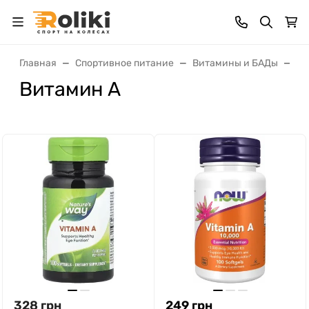
Главная
Спортивное питание
Витамины и БАДы
От
Витамин A
328
грн
249
грн