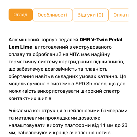
Огляд
Особливості
Відгуки (0)
Оплата ч
Алюмінієвий корпус педалей
DMR V-Twin Pedal
Lem Lime
, виготовлений з екструдованого
сплаву та оброблений на ЧПУ, має надійну
герметичну систему картриджних підшипників,
що забезпечує довговічність та плавність
обертання навіть в складних умовах катання. Ця
модель сумісна з системою SPD Shimano, що дає
можливість використовувати широкий спектр
контактних шипів.
Унікальна конструкція з нейлоновими бамперами
та металевими прокладками дозволяє
налаштовувати висоту платформи від 14 мм до 23
мм, забезпечуючи краще зчеплення ноги з