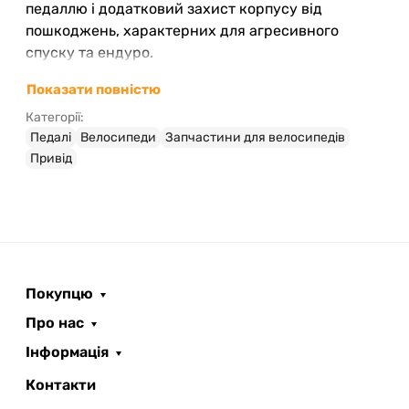
педаллю і додатковий захист корпусу від
пошкоджень, характерних для агресивного
спуску та ендуро.
Особливості та переваги
Показати повністю
педалей DMR V-Twin
Категорії:
Педалі
Велосипеди
Запчастини для велосипедів
Матеріал осі:
хромомолібденова сталь Cr-Mo
Привід
4140 гарантує міцність і стійкість до зносу;
Знімні бампери:
їх можна встановлювати
або знімати, адаптуючи педалі під свій стиль
катання;
Кількість шипів:
можливість монтажу до 14
стальних шипів на кожну педаль для
Покупцю
індивідуального регулювання зчеплення;
Про нас
Обслуговуваність:
педалі легко піддаються
ремонту завдяки доступним сервісним
Інформація
комплектам;
Контакти
Розміри платформи:
81x97 мм, що