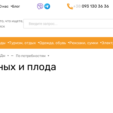
+38
093 130 36 36
О нас
Блог
то, что ищете,
иск
рды
Туризм, отдых
Одежда, обувь
Рюкзаки, сумки
Элект
АДы
По потребностям
ных и плода