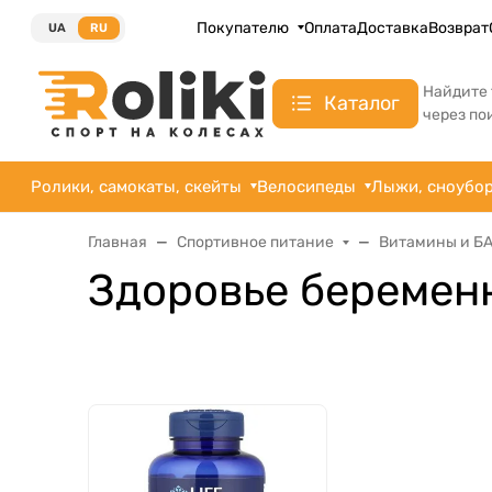
Покупателю
Оплата
Доставка
Возврат
UA
RU
Найдите 
Каталог
через по
Ролики, самокаты, скейты
Велосипеды
Лыжи, сноубо
Главная
Спортивное питание
Витамины и Б
Здоровье беремен